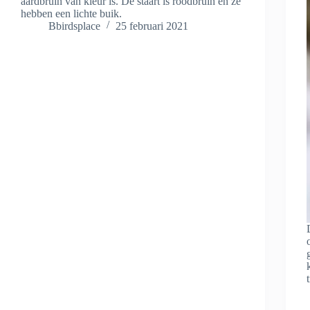
aardbruin van kleur is. De staart is roodbruin en ze
hebben een lichte buik.
Bbirdsplace
25 februari 2021