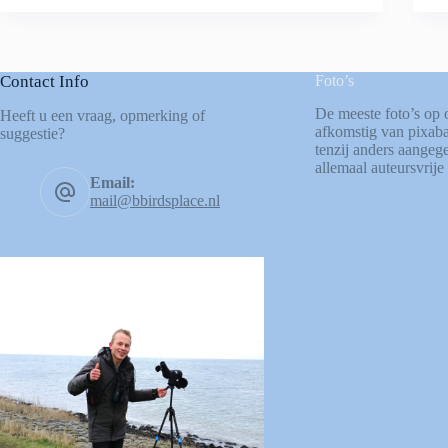
Contact Info
Foto’s
De meeste foto’s op 
Heeft u een vraag, opmerking of
afkomstig van
pixab
suggestie?
tenzij anders aangege
allemaal auteursvrije 
Email:
mail@bbirdsplace.nl