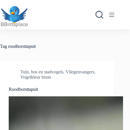
Ga
naar
de
inhoud
Tag
roodborsttapuit
Tuin, bos en stadvogels
,
Vliegenvangers
,
Vogelkleur bruin
Roodborsttapuit