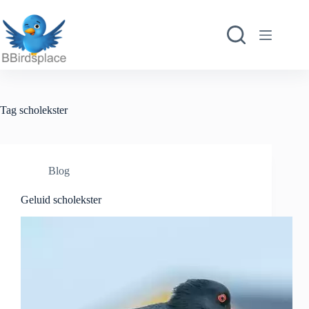
Ga
naar
de
inhoud
Tag
scholekster
Blog
Geluid scholekster