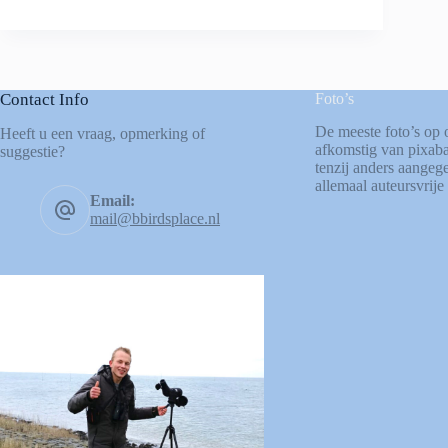
Contact Info
Foto’s
De meeste foto’s op 
Heeft u een vraag, opmerking of
afkomstig van
pixab
suggestie?
tenzij anders aangege
allemaal auteursvrije 
Email:
mail@bbirdsplace.nl