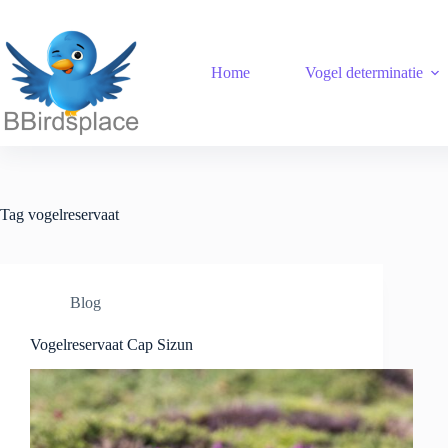
Ga
naar
de
inhoud
Home
Vogel determinatie
Tag
vogelreservaat
Blog
Vogelreservaat Cap Sizun