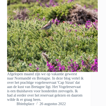
Afgelopen maand zijn we op vakantie geweest
naar Normandië en Bretagne. In deze blog vertel ik
over het prachtige vogelreservaat 'Cap Sizun' dat
aan de kust van Bretagne ligt. Het Vogelreservaat
is een thuishaven voor honderden zeevogels. Ik
had al eerder over het reservaat gelezen en daarom
wilde ik er graag heen.
Bbirdsplace
26 augustus 2022