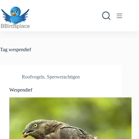
Ga
naar
de
inhoud
Tag
wespendief
Roofvogels
,
Sperwerachtigen
Wespendief