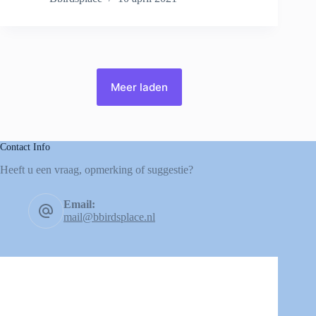
Meer laden
Contact Info
Heeft u een vraag, opmerking of suggestie?
Email:
mail@bbirdsplace.nl