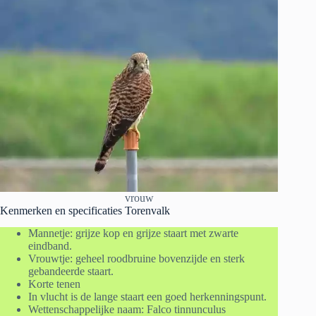
vrouw
Kenmerken en specificaties Torenvalk
Mannetje: grijze kop en grijze staart met zwarte
eindband.
Vrouwtje: geheel roodbruine bovenzijde en sterk
gebandeerde staart.
Korte tenen
In vlucht is de lange staart een goed herkenningspunt.
Wettenschappelijke naam: Falco tinnunculus