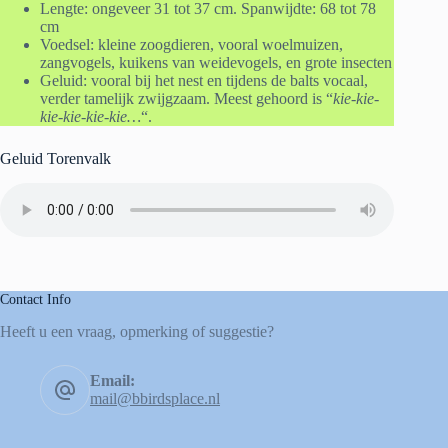
Lengte: ongeveer 31 tot 37 cm. Spanwijdte: 68 tot 78
cm
Voedsel: kleine zoogdieren, vooral woelmuizen,
zangvogels, kuikens van weidevogels, en grote insecten
Geluid: vooral bij het nest en tijdens de balts vocaal,
verder tamelijk zwijgzaam. Meest gehoord is “
kie-kie-
kie-kie-kie-kie…
“.
Geluid Torenvalk
Contact Info
Heeft u een vraag, opmerking of suggestie?
Email:
mail@bbirdsplace.nl