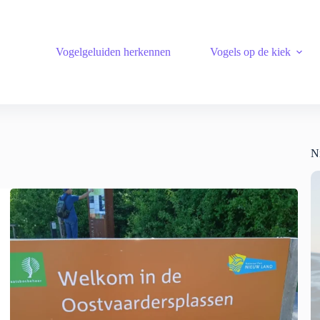
Vogelgeluiden herkennen
Vogels op de kiek
N