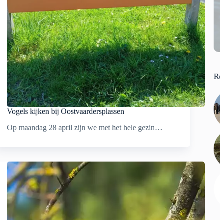
R
Vogels kijken bij Oostvaardersplassen
Op maandag 28 april zijn we met het hele gezin…