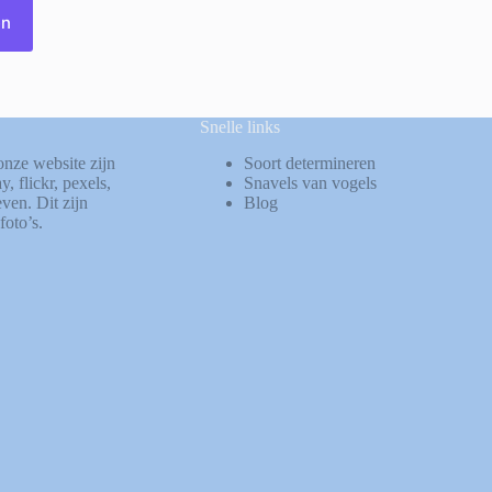
en
Snelle links
onze website zijn
Soort determineren
ay
,
flickr
,
pexels
,
Snavels van vogels
ven. Dit zijn
Blog
foto’s.