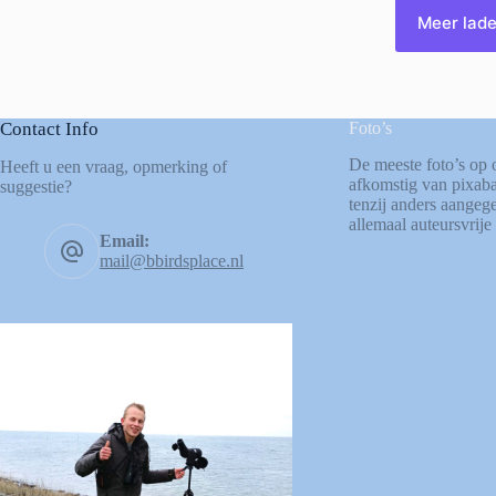
Meer lad
Contact Info
Foto’s
De meeste foto’s op 
Heeft u een vraag, opmerking of
afkomstig van
pixab
suggestie?
tenzij anders aangege
allemaal auteursvrije 
Email:
mail@bbirdsplace.nl