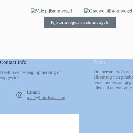
Pijlstormvogels en stormvogels
Contact Info
Foto’s
De meeste foto’s op 
Heeft u een vraag, opmerking of
afkomstig van
pixab
suggestie?
tenzij anders aangege
allemaal auteursvrije 
Email:
mail@bbirdsplace.nl