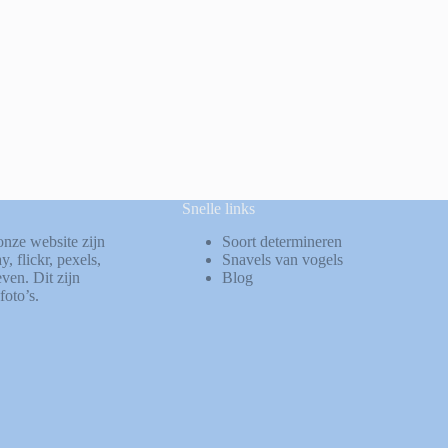
Snelle links
onze website zijn
Soort determineren
ay
,
flickr
,
pexels
,
Snavels van vogels
ven. Dit zijn
Blog
foto’s.