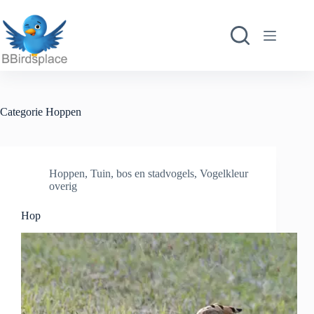
Ga
naar
de
inhoud
Categorie
Hoppen
Hoppen
,
Tuin, bos en stadvogels
,
Vogelkleur
overig
Hop