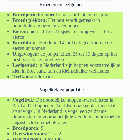
Broeden en leefgebied
Broedperiode:
broedt vanaf april tot en met juni
Broedt plekken:
Het nest wordt gemaakt in
boomholtes, muren en steenhopen.
Eieren:
meestal 1 of 2 legsels met ongeveer 4 tot 7
eieren.
Broedduur:
Het duurt 14 tot 16 dagen voordat de
eieren uit komen.
Uitgevlogen:
de jongen zitten 26 tot 30 dagen op het
nest, voordat ze uitvliegen.
Leefgebied:
in Nederland zijn hoppen voornamelijk te
zien in bos, park, tuin en kleinschalige weilanden.
Trefkans:
zeldzaam
Vogeltrek en populatie
Vogeltrek:
De noordelijke hoppen overwinteren in
Afrika. De hoppen in Zuid-Europa zijn daar meestal
standvogel. In Nederland is vogel een zeldzame
doortrekker en voornamelijk te zien in maart tot mei en
augustus tot en met oktober.
Broedparen:
5
Overwinteraars:
1 tot 2
Doortrekkers:
1 tot 100