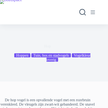
Ga
naar
de
inhoud
Hop
Hoppen
Tuin, bos en stadvogels
Vogelkleur
overig
De hop vogel is een opvallende vogel met een rozebruin
verenkleed. De vleugels zijn zwart-wit gebandeerd. De snavel