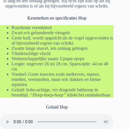
is lang en iets omlaag gebogen. Hij richt zijn kuif op als hij
opgewonden is of als hij bijvoorbeeld ergens van schrikt.
Kenmerken en specificaties Hop
Rozebruin verenkleed
Zwart-wit gebandeerde vleugels
Grote kuif, wordt opgericht als de vogel opgewonden is
of bijvoorbeeld ergens van schrikt.
Zwarte lange snavel, iets omlaag gebogen
Vlinderachtige vlucht
Wettenschappelijke naam:
Upupa epops
Lengte: ongeveer 26 tot 28 cm. Spanwijdte: 44 tot 48
cm
Voedsel: Grote insecten zoals meikevers, rupsen,
emelten, veenmollen, maar ook slakken en kleine
reptielen
Geluid: hobo-achtige, ver dragende baltsroep in
broedtijd.
“Hoep-hoep-hoep”
klinkt het onmiskenbaar
Geluid Hop