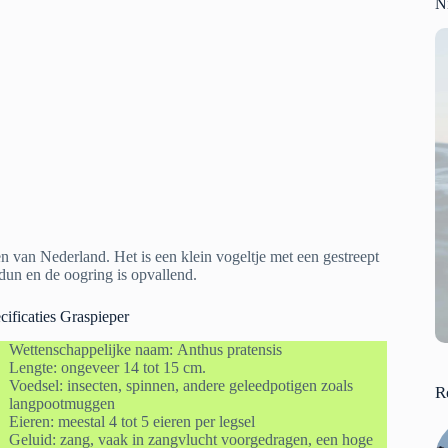
N
n van Nederland. Het is een klein vogeltje met een gestreept
 dun en de oogring is opvallend.
ificaties Graspieper
Wettenschappelijke naam: Anthus pratensis
Lengte: ongeveer 14 tot 15 cm.
Voedsel: insecten, spinnen, andere geleedpotigen zoals
R
langpootmuggen
Eieren: meestal 4 tot 5 eieren per legsel
Geluid: zang, vaak in zangvlucht voorgedragen, een hoge