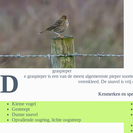
graspieper
D
e graspieper is een van de meest algemeenste pieper soorte
verenkleed. De snavel is vrij
Kenmerken en spec
Kleine vogel
Gestreept
Dunne snavel
Opvallende oogring, lichte oogstreep