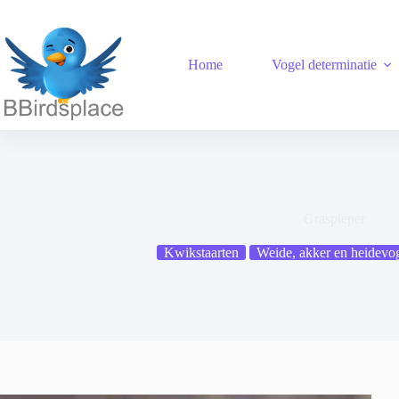
Ga
naar
de
inhoud
Home
Vogel determinatie
Graspieper
Kwikstaarten
Weide, akker en heidevo