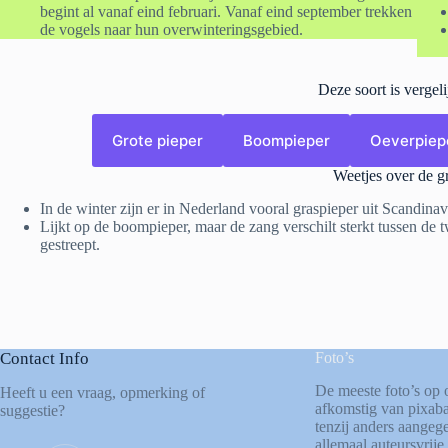
begint al vanaf eind februari. Vanaf eind september trekken
de vogels naar hun overwinteringsgebied.
Deze soort is vergel
Grote pieper
Boompieper
Oeverpiep
Weetjes over de g
In de winter zijn er in Nederland vooral graspieper uit Scandinavi
Lijkt op de boompieper, maar de zang verschilt sterkt tussen de 
gestreept.
Contact Info
Foto’s
De meeste foto’s op 
Heeft u een vraag, opmerking of
afkomstig van
pixab
suggestie?
tenzij anders aangege
allemaal auteursvrije 