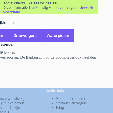
Doortrekkers:
50 000 tot 200 000
Deze informatie is afkomstig van
sovon vogelonderzoek
Nederland
.
ijkbaar met:
er
Grauwe gors
Waterpieper
raspieper
ë te zien.
twee soorten. De flanken zijn bij de boompieper ook heel dun
Snelle links
onze website zijn
Soort determineren
ay
,
flickr
,
pexels
,
Snavels van vogels
ven. Dit zijn
Blog
foto’s.