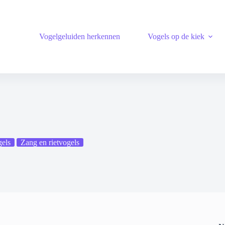
Vogelgeluiden herkennen
Vogels op de kiek
gels
Zang en rietvogels