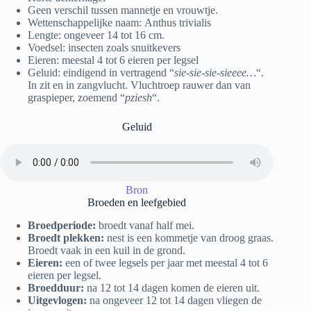
Geen verschil tussen mannetje en vrouwtje.
Wettenschappelijke naam: Anthus trivialis
Lengte: ongeveer 14 tot 16 cm.
Voedsel: insecten zoals snuitkevers
Eieren: meestal 4 tot 6 eieren per legsel
Geluid: eindigend in vertragend “
sie-sie-sie-sieeee…
“.
In zit en in zangvlucht. Vluchtroep rauwer dan van
graspieper, zoemend “
pziesh
“.
Geluid
Bron
Broeden en leefgebied
Broedperiode:
broedt vanaf half mei.
Broedt plekken:
nest is een kommetje van droog graas.
Broedt vaak in een kuil in de grond.
Eieren:
een of twee legsels per jaar met meestal 4 tot 6
eieren per legsel.
Broedduur:
na 12 tot 14 dagen komen de eieren uit.
Uitgevlogen:
na ongeveer 12 tot 14 dagen vliegen de