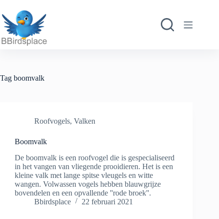
Ga
naar
de
inhoud
Tag
boomvalk
Roofvogels
,
Valken
Boomvalk
De boomvalk is een roofvogel die is gespecialiseerd
in het vangen van vliegende prooidieren. Het is een
kleine valk met lange spitse vleugels en witte
wangen. Volwassen vogels hebben blauwgrijze
bovendelen en een opvallende ''rode broek''.
Bbirdsplace
22 februari 2021