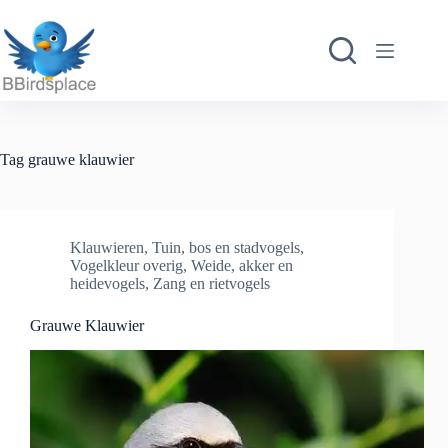
Ga
naar
de
inhoud
Tag
grauwe klauwier
Klauwieren
,
Tuin, bos en stadvogels
,
Vogelkleur overig
,
Weide, akker en
heidevogels
,
Zang en rietvogels
Grauwe Klauwier