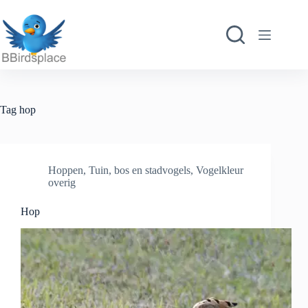
Ga
naar
de
inhoud
Tag
hop
Hoppen
,
Tuin, bos en stadvogels
,
Vogelkleur
overig
Hop