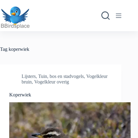
Ga
naar
de
inhoud
Tag
koperwiek
Lijsters
,
Tuin, bos en stadvogels
,
Vogelkleur
bruin
,
Vogelkleur overig
Koperwiek