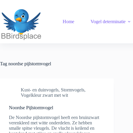
Ga
naar
de
inhoud
Home
Vogel determinatie
Tag
noordse pijlstormvogel
Kust- en duinvogels
,
Stormvogels
,
Vogelkleur zwart met wit
Noordse Pijlstormvogel
De Noordse pijlstormvogel heeft een bruinzwart
verenkleed met witte onderdelen. Ze hebben
smalle spitse vleugels. De vlucht is keilend en