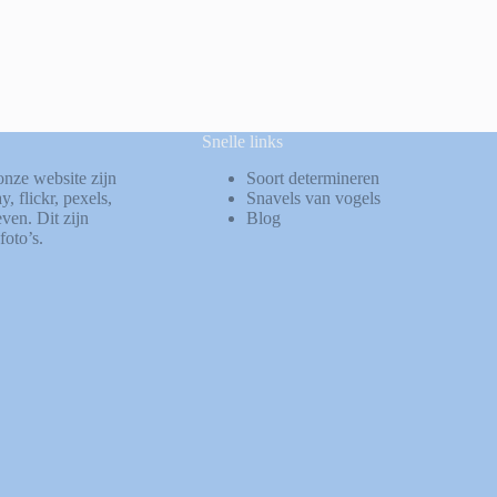
Snelle links
onze website zijn
Soort determineren
ay
,
flickr
,
pexels
,
Snavels van vogels
ven. Dit zijn
Blog
foto’s.