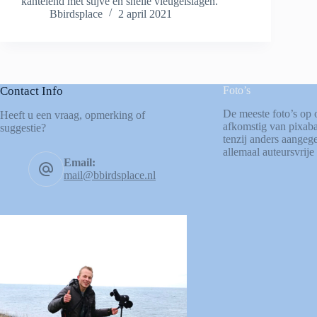
kantelend met stijve en snelle vleugelslagen.
Bbirdsplace
2 april 2021
Contact Info
Foto’s
De meeste foto’s op 
Heeft u een vraag, opmerking of
afkomstig van
pixab
suggestie?
tenzij anders aangege
allemaal auteursvrije 
Email:
mail@bbirdsplace.nl