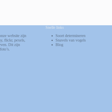
Snelle links
onze website zijn
Soort determineren
ay
,
flickr
,
pexels
,
Snavels van vogels
ven. Dit zijn
Blog
foto’s.