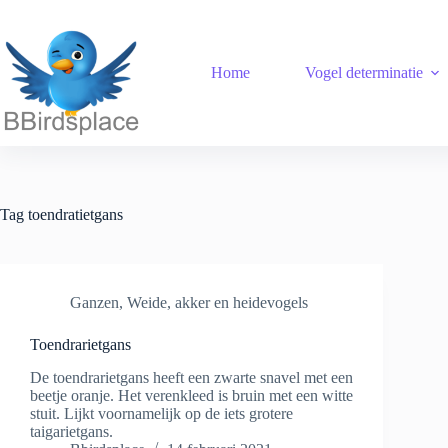
Ga
naar
de
inhoud
Home
Vogel determinatie
Tag
toendratietgans
Ganzen
,
Weide, akker en heidevogels
Toendrarietgans
De toendrarietgans heeft een zwarte snavel met een
beetje oranje. Het verenkleed is bruin met een witte
stuit. Lijkt voornamelijk op de iets grotere
taigarietgans.