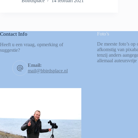
Bbirdsplace
14 februari 2021
Contact Info
Foto’s
De meeste foto’s op 
Heeft u een vraag, opmerking of
afkomstig van
pixab
suggestie?
tenzij anders aangege
allemaal auteursvrije 
Email:
mail@bbirdsplace.nl