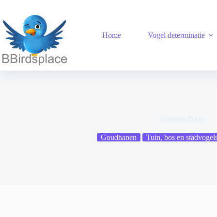
Ga
naar
de
inhoud
Home
Vogel determinatie
Vuurgoudhaan
Goudhanen
Tuin, bos en stadvogel