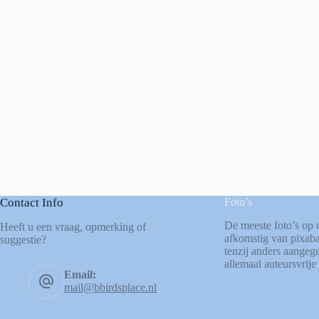
Contact Info
Foto’s
De meeste foto’s op 
Heeft u een vraag, opmerking of
afkomstig van
pixab
suggestie?
tenzij anders aangege
allemaal auteursvrije 
Email:
mail@bbirdsplace.nl