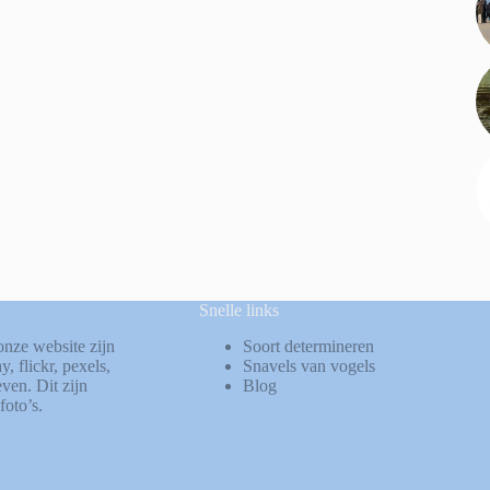
Snelle links
onze website zijn
Soort determineren
ay
,
flickr
,
pexels
,
Snavels van vogels
ven. Dit zijn
Blog
foto’s.