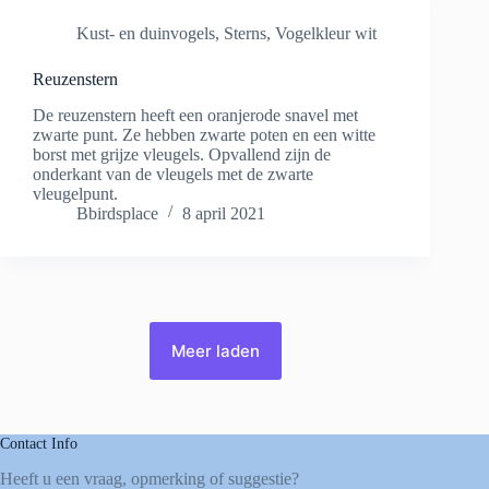
Kust- en duinvogels
,
Sterns
,
Vogelkleur wit
Reuzenstern
De reuzenstern heeft een oranjerode snavel met
zwarte punt. Ze hebben zwarte poten en een witte
borst met grijze vleugels. Opvallend zijn de
onderkant van de vleugels met de zwarte
vleugelpunt.
Bbirdsplace
8 april 2021
Meer laden
Contact Info
Heeft u een vraag, opmerking of suggestie?