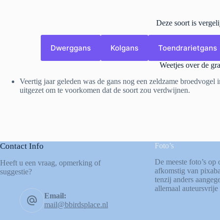
Deze soort is vergel
Dwerggans
Kolgans
Toendrarietgans
Weetjes over de gr
Veertig jaar geleden was de gans nog een zeldzame broedvogel i
uitgezet om te voorkomen dat de soort zou verdwijnen.
Contact Info
Foto’s
De meeste foto’s op 
Heeft u een vraag, opmerking of
afkomstig van
pixab
suggestie?
tenzij anders aangege
allemaal auteursvrije 
Email:
mail@bbirdsplace.nl