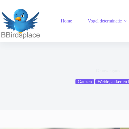
Ga
naar
de
inhoud
Home
Vogel determinatie
Grauwe gans
Ganzen
Weide, akker en 