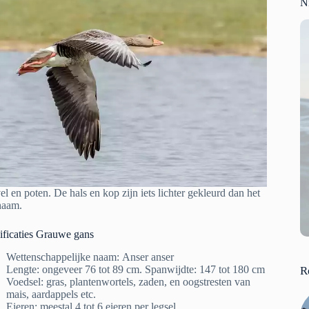
N
l en poten. De hals en kop zijn iets lichter gekleurd dan het
haam.
ficaties Grauwe gans
Wettenschappelijke naam: Anser anser
Lengte: ongeveer 76 tot 89 cm. Spanwijdte: 147 tot 180 cm
R
Voedsel: gras, plantenwortels, zaden, en oogstresten van
mais, aardappels etc.
Eieren: meestal 4 tot 6 eieren per legsel