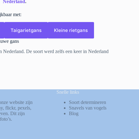
Nederland
.
ijkbaar met:
Taigarietgans
Kleine rietgans
auwe gans
n Nederland. De soort werd zelfs een keer in Nederland
Snelle links
onze website zijn
Soort determineren
ay
,
flickr
,
pexels
,
Snavels van vogels
ven. Dit zijn
Blog
foto’s.