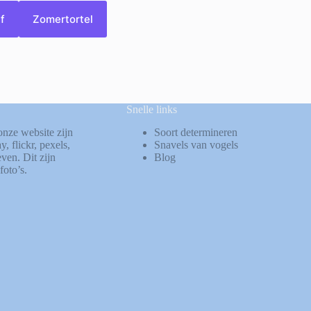
f
Zomertortel
Snelle links
onze website zijn
Soort determineren
ay
,
flickr
,
pexels
,
Snavels van vogels
ven. Dit zijn
Blog
foto’s.