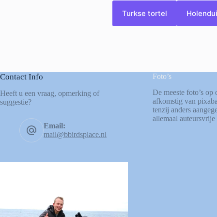
Turkse tortel
Holendui
Contact Info
Foto’s
De meeste foto’s op 
Heeft u een vraag, opmerking of
afkomstig van
pixab
suggestie?
tenzij anders aangege
allemaal auteursvrije 
Email:
mail@bbirdsplace.nl