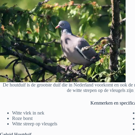
De houtduif is de grootste duif die in Nederland voorkomt en ook de m
de witte strepen op de vleugels zij
Kenmerken en specifica
Witte vlek in nek
Roze borst
Witte streep op vleugels
Geluid Houtduif