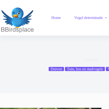
Ga
naar
de
inhoud
Home
Vogel determinatie
Houtduif
Duiven
Tuin, bos en stadvogels