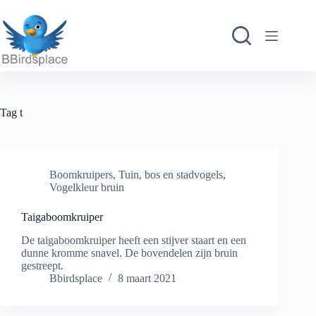
Ga
naar
de
inhoud
Tag
t
Boomkruipers
,
Tuin, bos en stadvogels
,
Vogelkleur bruin
Taigaboomkruiper
De taigaboomkruiper heeft een stijver staart en een
dunne kromme snavel. De bovendelen zijn bruin
gestreept.
Bbirdsplace
8 maart 2021