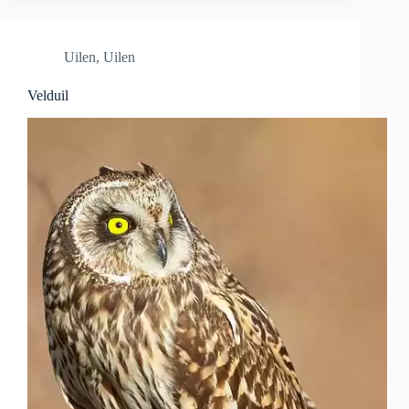
Uilen
,
Uilen
Velduil