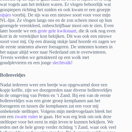
wat vogels aan het trekken waren. Er vlogen behoorlijk wat
graspiepers richting het zuiden en ook kwam er een groepje
sijsjes
voorbij. De sijs was een nieuwe soort voor voor mijn
NL-lijst. Ze vlogen langs ons en de zon scheen mooi op hun
groengele verenkleed, onbeschrijfbaar mooi om te zien. Even
later hoorde we een
grote gele kwikstaart
, die ik ook nog even
kort in de verrekijker kon bekijken. Dit was ook een nieuwe
soort voor mij. Op een drassig stukje land hoorde en zagen we
de eerste smienten alweer foerageren. De smienten komen in
het najaar altijd weer naar Nederland om te overwinteren.
Tevens werden we getrakteerd op een wolk met
goudplevieren en een jonge
slechtvalk
!
Bollenveldjes
Nadat iedereen weer een beetje was opgewarmd door een
kopje koffie, zijn we doorgereden naar diverse bollenveldjes
in de omgeving van Petten en ’t Zand. Bij een van de eerste
bollenveldjes was een grote groep kemphanen aan het
foerageren en tussen die kemphanen zat een voor mij
onbekende steltloper. Volgens mijn medevogelaars bleek het
om een
zwarte ruiter
te gaan. Het was erg leuk om ook deze
steltloper voor het eerst in mijn leven te kunnen bekijken. We
reden met de hele groep verder richting ’t Zand, waar ook veel