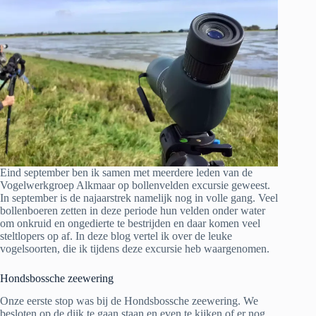
Eind september ben ik samen met meerdere leden van de
Vogelwerkgroep Alkmaar op bollenvelden excursie geweest.
In september is de najaarstrek namelijk nog in volle gang. Veel
bollenboeren zetten in deze periode hun velden onder water
om onkruid en ongedierte te bestrijden en daar komen veel
steltlopers op af. In deze blog vertel ik over de leuke
vogelsoorten, die ik tijdens deze excursie heb waargenomen.
Hondsbossche zeewering
Onze eerste stop was bij de Hondsbossche zeewering. We
besloten op de dijk te gaan staan en even te kijken of er nog