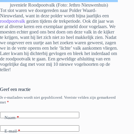
juveniele Roodpootvalk (Foto: Jethro Nieuwenhuis)
Tot slot waren we doorgereden naar Polder Waard-
Nieuweland, want in deze polder wordt bijna jaarlijks een
roodpootvalk
gezien tijdens de trekperiode. Ook dit jaar was
er al diverse keren een exemplaar gemeld door vogelaars. We
moesten echter goed ons best doen om deze valk in de kijker
te krijgen, want hij liet zich niet zo heel makkelijk zien. Nadat
we ongeveer een uurtje aan het zoeken waren geweest, zagen
we in de verte opeens een hele ‘lichte’ valk aankomen vliegen.
Later kwam hij dichterbij gevlogen en bleek het inderdaad om
de roodpootvalk te gaan. Een geweldige afsluiting van een
vogelrijke dag met voor mij 10 nieuwe vogelsoorten op de
teller!
Geef een reactie
Je e-mailadres wordt niet gepubliceerd.
Vereiste velden zijn gemarkeerd
met
*
Naam
*
E-mail
*