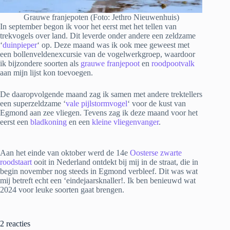
Grauwe franjepoten (Foto: Jethro Nieuwenhuis)
In september begon ik voor het eerst met het tellen van
trekvogels over land. Dit leverde onder andere een zeldzame
‘
duinpieper
‘ op. Deze maand was ik ook mee geweest met
een bollenveldenexcursie van de vogelwerkgroep, waardoor
ik bijzondere soorten als
grauwe franjepoot
en
roodpootvalk
aan mijn lijst kon toevoegen.
De daaropvolgende maand zag ik samen met andere trektellers
een superzeldzame ‘
vale pijlstormvogel
‘ voor de kust van
Egmond aan zee vliegen. Tevens zag ik deze maand voor het
eerst een
bladkoning
en een
kleine vliegenvanger
.
Aan het einde van oktober werd de 14e
Oosterse zwarte
roodstaart
ooit in Nederland ontdekt bij mij in de straat, die in
begin november nog steeds in Egmond verbleef. Dit was wat
mij betreft echt een ‘eindejaarsknaller!. Ik ben benieuwd wat
2024 voor leuke soorten gaat brengen.
2 reacties