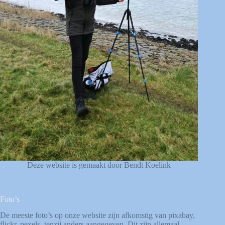
Deze website is gemaakt door Bendt Koelink
Foto’s
De meeste foto’s op onze website zijn afkomstig van
pixabay
,
flickr
,
pexels
, tenzij anders aangegeven. Dit zijn allemaal