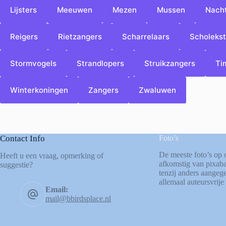
Lijsters
Meeuwen
Mezen
Mussen
Nach
Reigers
Rietzangers
Scharrelaars
Scholekst
Stormvogels
Strandlopers
Struikzangers
Tim
Winterkoningen
Zangers
Zwaluwen
Contact Info
Foto’s
De meeste foto’s op 
Heeft u een vraag, opmerking of
afkomstig van
pixab
suggestie?
tenzij anders aangege
allemaal auteursvrije 
Email:
mail@bbirdsplace.nl