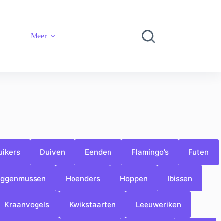
Meer
uikers
Duiven
Eenden
Flamingo’s
Futen
ggenmussen
Hoenders
Hoppen
Ibissen
Kraanvogels
Kwikstaarten
Leeuweriken