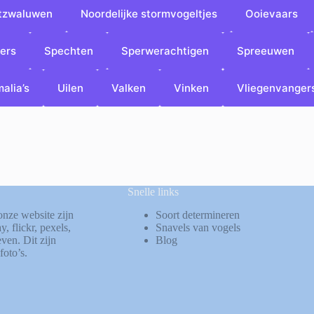
tzwaluwen
Noordelijke stormvogeltjes
Ooievaars
ers
Spechten
Sperwerachtigen
Spreeuwen
alia’s
Uilen
Valken
Vinken
Vliegenvanger
Snelle links
onze website zijn
Soort determineren
ay
,
flickr
,
pexels
,
Snavels van vogels
ven. Dit zijn
Blog
foto’s.