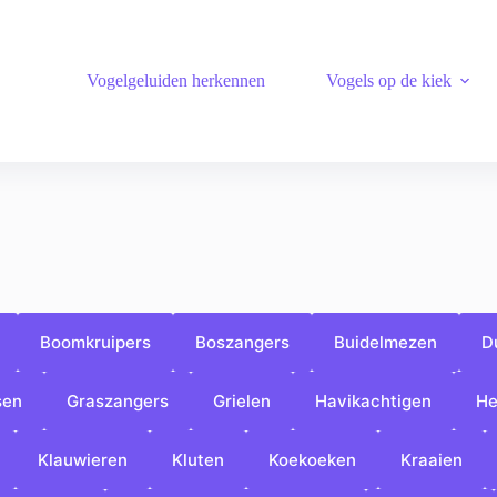
Vogelgeluiden herkennen
Vogels op de kiek
Boomkruipers
Boszangers
Buidelmezen
D
sen
Graszangers
Grielen
Havikachtigen
He
Klauwieren
Kluten
Koekoeken
Kraaien